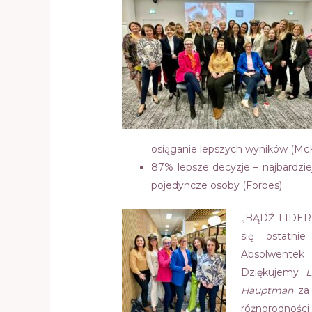
osiąganie lepszych wyników (Mc
87% lepsze decyzje – najbardzie
pojedyncze osoby (Forbes)
„BĄDŹ LIDER
się ostatni
Absolwente
Dziękujemy
L
Hauptman
za 
różnorodności i