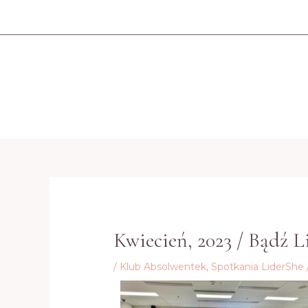
Skip
to
content
Post
navigation
Kwiecień, 2023 / Bądź 
/
Klub Absolwentek
,
Spotkania LiderShe