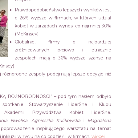
Prawdopodobieństwo lepszych wyników jest
o 26% wyższe w firmach, w których udział
kobiet w zarządach wynosi co najmniej 30%
(McKinsey)
Globalnie, firmy o najbardziej
zróżnicowanych płciowo i etnicznie
zespołach mają o 36% wyższe szanse na
Kinsey)
j różnorodne zespoły podejmują lepsze decyzje niż
KĄ RÓŻNORODNOŚCI” – pod tym hasłem odbyło
e spotkanie Stowarzyszenie LiderShe i Klubu
k Akademii Przywództwa Kobiet LiderShe.
idia Nwolisa
,
Agnieszka Kulikowska
i
Magdalena
poprowadzenie inspirującego warsztatu na temat
 inkluzji w życiu na co codzień i w firmach.
więcej