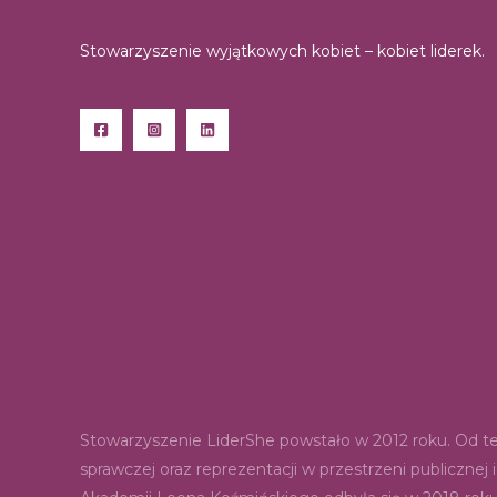
Stowarzyszenie wyjątkowych kobiet – kobiet liderek.
Stowarzyszenie LiderShe powstało w 2012 roku. Od teg
sprawczej oraz reprezentacji w przestrzeni publiczn