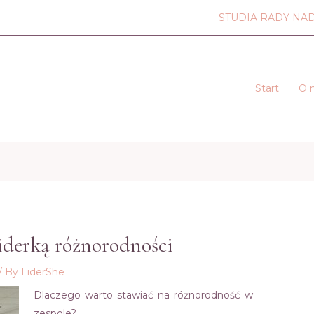
STUDIA RADY NA
Start
O 
Liderką różnorodności
/ By
LiderShe
Dlaczego warto stawiać na różnorodność w
zespole?