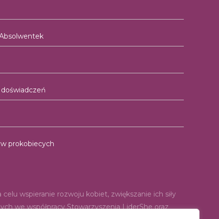
 Absolwentek
i doświadczeń
atyw prokobiecych
elu wspieranie rozwoju kobiet, zwiększanie ich siły
anych we współpracy Stowarzyszenia LiderShe oraz