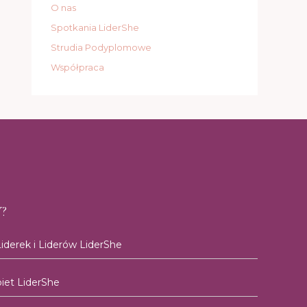
O nas
Spotkania LiderShe
Strudia Podyplomowe
Współpraca
?
iderek i Liderów LiderShe
et LiderShe